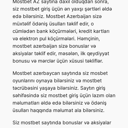
Mostbet AZ saytına daxil olduqdan sonra,
siz mostbet giriş üçün ən yaxşı şərtləri əldə
edə bilərsiniz. Mostbet Azerbaijan sizə
müxtəlif ödəniş üsulları təklif edir, o
cümlədən bank köçürmələri, kredit kartları
və elektron pul köçürmələri. Həmçinin,
mostbet azerbaijan sizə bonuslar və
aksiyalar təklif edir, məsələn, ilk qeydiyyat
bonusu və mərclər üçün xüsusi təkliflər.
Mostbet azerbaycan saytında siz mosbet
oyunlarını oynaya bilərsiniz və mostbet
təcrübəsini yaşaya bilərsiniz. Saytın giriş
səhifəsində siz mostbet giriş üçün lazım olan
məlumatları əldə edə bilərsiniz və ödəniş
üsulları haqqında məlumat ala bilərsiniz.
Siz mostbet saytında bonuslar və aksiyalar