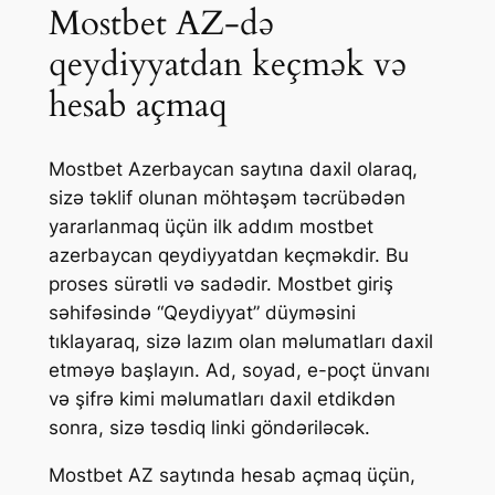
Mostbet AZ-də
qeydiyyatdan keçmək və
hesab açmaq
Mostbet Azerbaycan saytına daxil olaraq,
sizə təklif olunan möhtəşəm təcrübədən
yararlanmaq üçün ilk addım mostbet
azerbaycan qeydiyyatdan keçməkdir. Bu
proses sürətli və sadədir. Mostbet giriş
səhifəsində “Qeydiyyat” düyməsini
tıklayaraq, sizə lazım olan məlumatları daxil
etməyə başlayın. Ad, soyad, e-poçt ünvanı
və şifrə kimi məlumatları daxil etdikdən
sonra, sizə təsdiq linki göndəriləcək.
Mostbet AZ saytında hesab açmaq üçün,