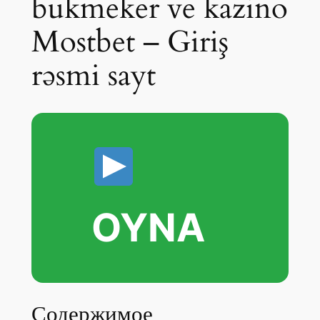
bukmeker ve kazino
Mostbet – Giriş
rəsmi sayt
OYNA
Содержимое