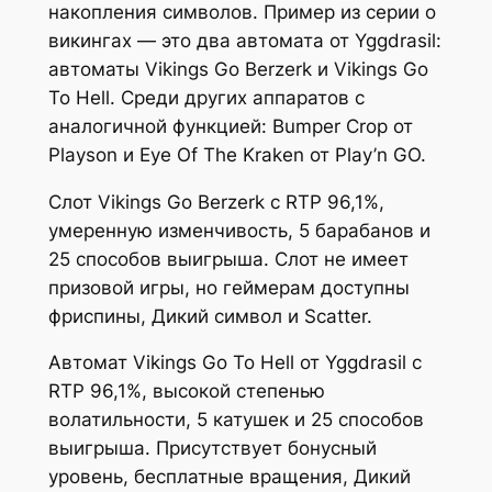
накопления символов. Пример из серии о
викингах — это два автомата от Yggdrasil:
автоматы Vikings Go Berzerk и Vikings Go
To Hell. Среди других аппаратов с
аналогичной функцией: Bumper Crop от
Playson и Eye Of The Kraken от Play’n GO.
Слот Vikings Go Berzerk с RTP 96,1%,
умеренную изменчивость, 5 барабанов и
25 способов выигрыша. Слот не имеет
призовой игры, но геймерам доступны
фриспины, Дикий символ и Scatter.
Автомат Vikings Go To Hell от Yggdrasil с
RTP 96,1%, высокой степенью
волатильности, 5 катушек и 25 способов
выигрыша. Присутствует бонусный
уровень, бесплатные вращения, Дикий