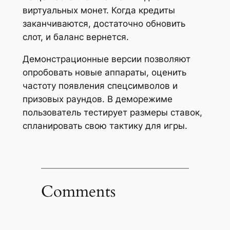
виртуальных монет. Когда кредиты
заканчиваются, достаточно обновить
слот, и баланс вернется.
Демонстрационные версии позволяют
опробовать новые аппараты, оценить
частоту появления спецсимволов и
призовых раундов. В деморежиме
пользователь тестирует размеры ставок,
спланировать свою тактику для игры.
Comments