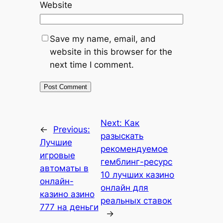
Website
Save my name, email, and
website in this browser for the
next time I comment.
Next:
Как
←
Previous:
разыскать
Лучшие
рекомендуемое
игровые
гемблинг-ресурс
автоматы в
10 лучших казино
онлайн-
онлайн для
казино азино
реальных ставок
777 на деньги
→