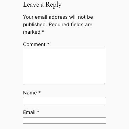
Leave a Reply
Your email address will not be
published.
Required fields are
marked
*
Comment
*
Name
*
Email
*