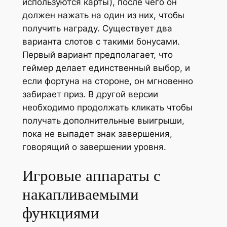
используются карты), после чего он
должен нажать на один из них, чтобы
получить награду. Существует два
варианта слотов с такими бонусами.
Первый вариант предполагает, что
геймер делает единственный выбор, и
если фортуна на стороне, он мгновенно
забирает приз. В другой версии
необходимо продолжать кликать чтобы
получать дополнительные выигрыши,
пока не выпадет знак завершения,
говорящий о завершении уровня.
Игровые аппараты с
накапливаемыми
функциями