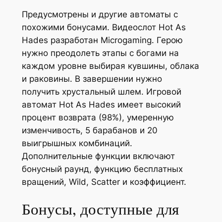
Предусмотрены и другие автоматы с
похожими бонусами. Видеослот Hot As
Hades разработан Microgaming. Герою
нужно преодолеть этапы с богами на
каждом уровне выбирая кувшины, облака
и раковины. В завершении нужно
получить хрустальный шлем. Игровой
автомат Hot As Hades имеет высокий
процент возврата (98%), умеренную
изменчивость, 5 барабанов и 20
выигрышных комбинаций.
Дополнительные функции включают
бонусный раунд, функцию бесплатных
вращений, Wild, Scatter и коэффициент.
Бонусы, доступные для