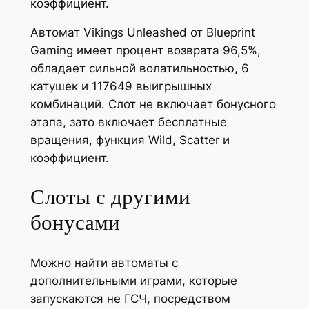
коэффициент.
Автомат Vikings Unleashed от Blueprint
Gaming имеет процент возврата 96,5%,
обладает сильной волатильностью, 6
катушек и 117649 выигрышных
комбинаций. Слот не включает бонусного
этапа, зато включает бесплатные
вращения, функция Wild, Scatter и
коэффициент.
Слоты с другими
бонусами
Можно найти автоматы с
дополнительными играми, которые
запускаются не ГСЧ, посредством