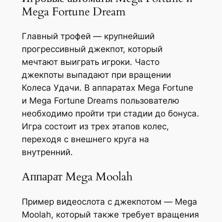
Mega Fortune Dream
Главный трофей — крупнейший
прогрессивный джекпот, который
мечтают выиграть игроки. Часто
джекпоты выпадают при вращении
Колеса Удачи. В аппаратах Mega Fortune
и Mega Fortune Dreams пользователю
необходимо пройти три стадии до бонуса.
Игра состоит из трех этапов колес,
переходя с внешнего круга на
внутренний.
Аппарат Mega Moolah
Пример видеослота с джекпотом — Mega
Moolah, который также требует вращения