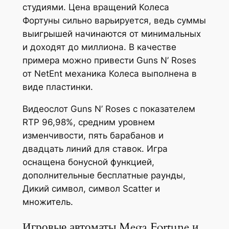
студиями. Цена вращений Колеса
Фортуны сильно варьируется, ведь суммы
выигрышей начинаются от минимальных
и доходят до миллиона. В качестве
примера можно привести Guns N’ Roses
от NetEnt механика Колеса выполнена в
виде пластинки.
Видеослот Guns N’ Roses с показателем
RTP 96,98%, средним уровнем
изменчивости, пять барабанов и
двадцать линий для ставок. Игра
оснащена бонусной функцией,
дополнительные бесплатные раунды,
Дикий символ, символ Scatter и
множитель.
Игровые автоматы Mega Fortune и