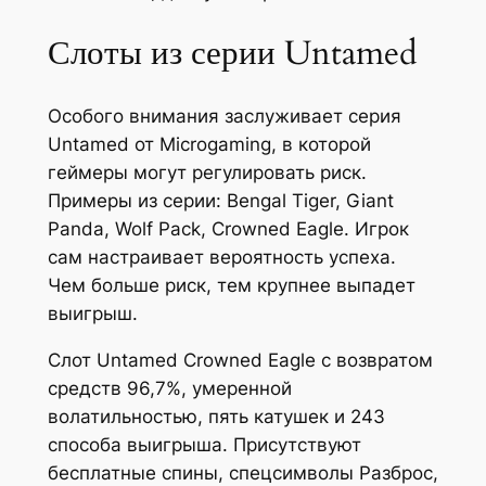
Слоты из серии Untamed
Особого внимания заслуживает серия
Untamed от Microgaming, в которой
геймеры могут регулировать риск.
Примеры из серии: Bengal Tiger, Giant
Panda, Wolf Pack, Crowned Eagle. Игрок
сам настраивает вероятность успеха.
Чем больше риск, тем крупнее выпадет
выигрыш.
Слот Untamed Crowned Eagle с возвратом
средств 96,7%, умеренной
волатильностью, пять катушек и 243
способа выигрыша. Присутствуют
бесплатные спины, спецсимволы Разброс,